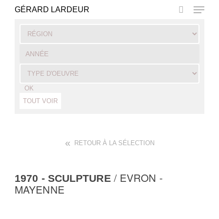
Skip
GÉRARD LARDEUR
to
main
Close
content
Menu
OK
TOUT VOIR
RETOUR À LA SÉLECTION
/ EVRON -
1970
- SCULPTURE
MAYENNE