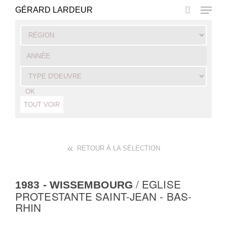
Skip
GÉRARD LARDEUR
to
main
Close
content
Menu
OK
TOUT VOIR
RETOUR À LA SÉLECTION
/ EGLISE
1983
- WISSEMBOURG
PROTESTANTE SAINT-JEAN - BAS-
RHIN