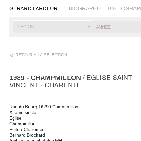
Skip
to
BIOGRAPHIE
BIBLIOGRAP
GÉRARD LARDEUR
main
content
RETOUR À LA SÉLECTION
/ EGLISE SAINT-
1989
- CHAMPMILLON
Hit enter to search or ESC to close
VINCENT - CHARENTE
Rue du Bourg 16290 Champmillon
XIIème siècle
Eglise
Champmillon
Poitou-Charentes
Bernard Brochard
Architecte en chef des MH